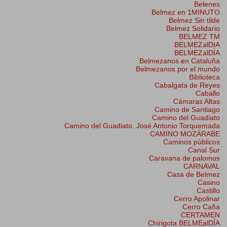
Belenes
Belmez en 1MINUTO
Belmez Sin tilde
Belmez Solidario
BELMEZ TM
BELMEZalDIA
BELMEZalDÍA
Belmezanos en Cataluña
Belmezanos por el mundo
Biblioteca
Cabalgata de Reyes
Caballo
Cámaras Altas
Camino de Santiago
Camino del Guadiato
Camino del Guadiato. José Antonio Torquemada
CAMINO MOZÁRABE
Caminos públicos
Canal Sur
Caravana de palomos
CARNAVAL
Casa de Belmez
Casino
Castillo
Cerro Apolinar
Cerro Caña
CERTAMEN
Chirigota BELMEalDÍA