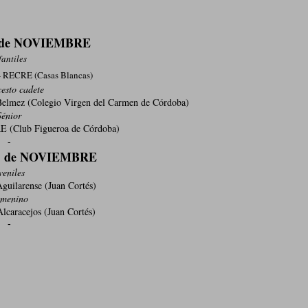
 de NOVIEMBRE
fantiles
 - RECRE (Casas Blancas)
esto cadete
Belmez (Colegio Virgen del Carmen de Córdoba)
Sénior
RE (Club Figueroa de Córdoba)
-
 de NOVIEMBRE
veniles
guilarense (Juan Cortés)
menino
lcaracejos (Juan Cortés)
-