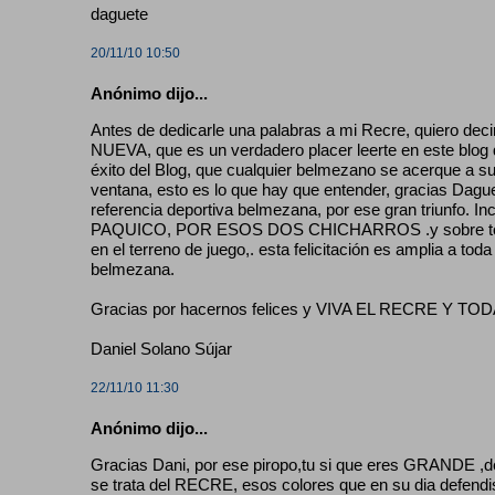
daguete
20/11/10 10:50
Anónimo dijo...
Antes de dedicarle una palabras a mi Recre, quiero 
NUEVA, que es un verdadero placer leerte en este blog d
éxito del Blog, que cualquier belmezano se acerque a su
ventana, esto es lo que hay que entender, gracias Daguet
referencia deportiva belmezana, por ese gran triunfo. In
PAQUICO, POR ESOS DOS CHICHARROS .y sobre todo po
en el terreno de juego,. esta felicitación es amplia a tod
belmezana.
Gracias por hacernos felices y VIVA EL RECRE Y
Daniel Solano Sújar
22/11/10 11:30
Anónimo dijo...
Gracias Dani, por ese piropo,tu si que eres GRANDE ,d
se trata del RECRE, esos colores que en su dia defendis