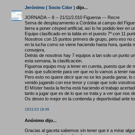
Jerónimo ( Socio Cdor )
dijo...
JORNADA -- 8 -- 21/11/2.010 Figueroa --- Recre
Sema de desplazamiento a Córdoba al campo del Figuer
tierra a poner césped artificial, así lo he podido leer en 
Equipo clasificado en la tabla en el puesto 7º con 11 p
Nosotros con 15 puntos primero de grupo, pero eso no qui
en la lucha como se viene haciendo hasta hora, queda m
consejera.
Detrás de nosotros hay 7 equipos a tan solo un punto un
esta semana, la clasificación.
Figueroa equipo muy a tener en cuenta, puesto que de m
más que suficiente para ver que no lo vamos a tener nada
Pero esto no quiere decir que no se les pueda ganar, lo
venido jugando con ese tenor y coraje que solo vosotros
El Míster hasta la fecha está haciendo el trabajo acert
tanto a jugar que es de lo que se trata y a ver que nos 
Os deseo lo mejor en la contienda y deportividad ant
18/11/10 18:49
Anónimo dijo...
Gracias al gaceta sabemos sin tener que ir a mirar algun