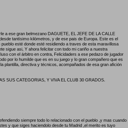
decirle a ese gran belmezano DAGUETE, EL JEFE DE LA CALLE
esde tantísimo kilómetros, y de ese pais de Europa. Este es el
 pueblo esté donde esté residiendo a traves de esta maravillosa
e sigue asi, Y ahora felicitar con todo mi cariño a nuestra
cluso con el árbitro en contra, Felicidaders a ese pedazo de jugador
r lo humilde que es en su juego y lo gran compañero que es
a la plantilla, directiva y técnicos, acompañados de esa gran afición
 TODAS SUS CATEGORIAS, Y VIVA EL CLUB 30 GRADOS.
efendiendo siempre todo lo relacionado con el pueblo ,y mas cuando
tes y que siges haciendolo desde tu Madrid ,el merito es tuyo