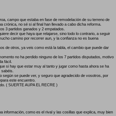
oa, campo que estaba en fase de remodelación de su terreno de
una crónica, no sé si al final han llevado a cabo dicha reforma.
untos 3 partidos ganados y 2 empatados.
ere decir que haya que relajarse, sino todo lo contrario, a seguir
ucho camino por recorrer aun, y la confianza no es buena
os de otros, ya veis como está la tabla, el cambio que puede dar
omento no ha perdido ninguno de los 7 partidos disputados, motivo
 fácil.
 que si hay que estar muy al tanto y jugar como hasta ahora se ha
 sabéis.
ado según se puede ver, y seguro que agradecido de vosotros, por
depara este encuentro.
e todo. ( SUERTE AUPA EL RECRE )
a información, como es el rival y las cosillas que explica, muy bien