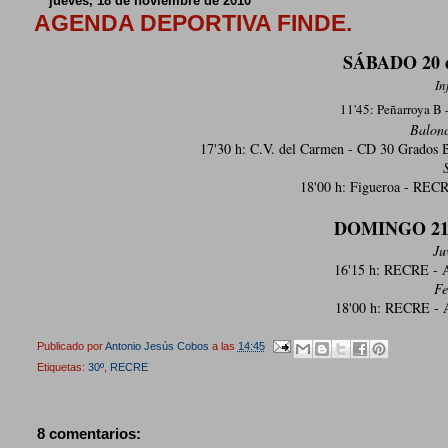
jueves, 18 de noviembre de 2010
AGENDA DEPORTIVA FINDE.
SÁBADO 20
In
11'45: Peñarroya B
Balonc
17'30 h: C.V. del Carmen - CD 30 Grados 
18'00 h: Figueroa - REC
DOMINGO 21
Ju
16'15 h: RECRE - A
Fe
18'00 h: RECRE - A
Publicado por
Antonio Jesús Cobos
a las
14:45
Etiquetas:
30º
,
RECRE
8 comentarios: