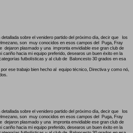
etallada sobre el venidero partido del próximo día, decir que los
mezano, son muy conocidos en esos campos del Puga, Fray
pre dejaron plasmado y una impronta envidiable ese gran club de
i cariño hacia mi equipo preferido, desearos un buen éxito en la
categorías futbolísticas y al club de Baloncesto 30 grados en esa
por ese trabajo bien hecho al equipo técnico, Directiva y como nó,
dos.
etallada sobre el venidero partido del próximo día, decir que los
mezano, son muy conocidos en esos campos del Puga, Fray
pre dejaron plasmado y una impronta envidiable ese gran club de
i cariño hacia mi equipo preferido, desearos un buen éxito en la
categorías futbolísticas y al club de Baloncesto 30 grados en esa