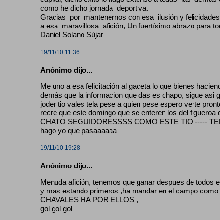
como he dicho jornada deportiva.
Gracias por mantenernos con esa ilusión y felicidades 
a esa maravillosa afición, Un fuertísimo abrazo para to
Daniel Solano Sújar
19/11/10 11:36
Anónimo dijo...
Me uno a esa felicitación al gaceta lo que bienes hacie
demás que la informacion que das es chapo, sigue asi ga
joder tio vales tela pese a quien pese espero verte pront
recre que este domingo que se enteren los del figueroa q
CHATO SEGUIDORESSSS COMO ESTE TIO ----- TEN
hago yo que pasaaaaaa
19/11/10 19:28
Anónimo dijo...
Menuda afición, tenemos que ganar despues de todos es
y mas estando primeros ,ha mandar en el campo como s
CHAVALES HA POR ELLOS ,
gol gol gol