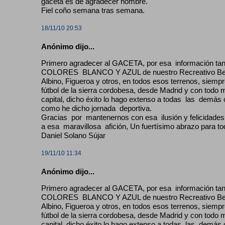
gaceta es de agradecer hombre.
Fiel coño semana tras semana.
18/11/10 20:53
Anónimo dijo...
Primero agradecer al GACETA, por esa información tan d
COLORES BLANCO Y AZUL de nuestro Recreativo Bel
Albino, Figueroa y otros, en todos esos terrenos, siem
fútbol de la sierra cordobesa, desde Madrid y con todo m
capital, dicho éxito lo hago extenso a todas las demás 
como he dicho jornada deportiva.
Gracias por mantenernos con esa ilusión y felicidades 
a esa maravillosa afición, Un fuertísimo abrazo para to
Daniel Solano Sújar
19/11/10 11:34
Anónimo dijo...
Primero agradecer al GACETA, por esa información tan d
COLORES BLANCO Y AZUL de nuestro Recreativo Bel
Albino, Figueroa y otros, en todos esos terrenos, siem
fútbol de la sierra cordobesa, desde Madrid y con todo m
capital, dicho éxito lo hago extenso a todas las demás 