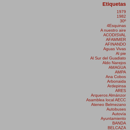
Etiquetas
1979
1982
30º
4Esquinas
A nuestro aire
ACODISVAL
AFAMMER
AFINANDO
Aguas Vivas
Al pie
Al Sur del Guadiato
Aldo Narejos
AMAGUA
AMPA
Ana Cobos
Arbonaida
Ardepinsa
ARES
Arqueros Almánzor
Asamblea local AECC
Ateneo Belmezano
Autobuses
Autovía
Ayuntamiento
BANDA
BELCAZA